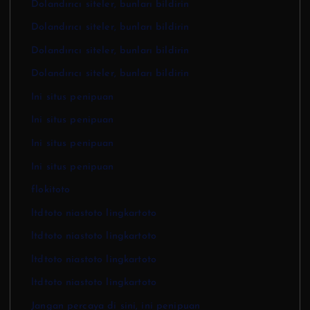
Dolandırıcı siteler, bunları bildirin
Dolandırıcı siteler, bunları bildirin
Dolandırıcı siteler, bunları bildirin
Dolandırıcı siteler, bunları bildirin
Ini situs penipuan
Ini situs penipuan
Ini situs penipuan
Ini situs penipuan
flokitoto
ltdtoto niastoto lingkartoto
ltdtoto niastoto lingkartoto
ltdtoto niastoto lingkartoto
ltdtoto niastoto lingkartoto
Jangan percaya di sini, ini penipuan