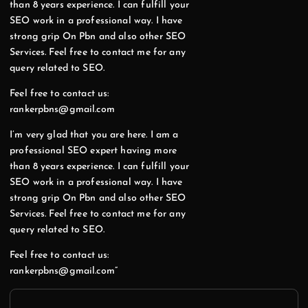
than 8 years experience. I can fulfill your
SEO work in a professional way. I have
strong grip On Pbn and also other SEO
Services. Feel free to contact me for any
query related to SEO.
Feel free to contact us:
rankerpbns@gmail.com
I’m very glad that you are here. I am a
professional SEO expert having more
than 8 years experience. I can fulfill your
SEO work in a professional way. I have
strong grip On Pbn and also other SEO
Services. Feel free to contact me for any
query related to SEO.
Feel free to contact us:
rankerpbns@gmail.com”