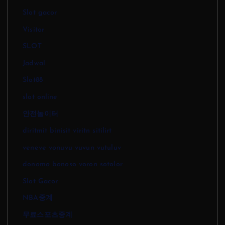
Slot gacor
Visitor
SLOT
Jadwal
Slot88
slot online
안전놀이터
diritmit binisit viritn sitilirt
veneve vonuvu vuvun vutuluv
donomo bonoso voron sotolor
Slot Gacor
NBA중계
무료스포츠중계