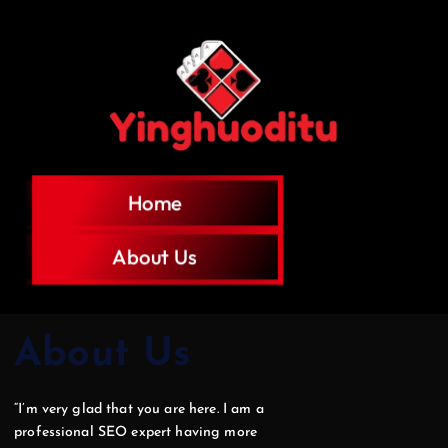
Home
About Us
About Us
“I’m very glad that you are here. I am a
professional SEO expert having more